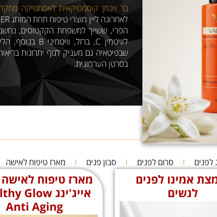
בר ויכמן קוסמטיקאית לאסתטיקה מתקד
הפרי, ששייך למשפחת הקקטוסים, נחשב למ
לוויטמין C, ברזל,
שבפיטאיה גם מעניק לגוף יתרונות בריאות
בסרטן הערמונית.
 לפנים
סרום לפנים
סבון פנים
מארז טיפוח לאישה
צת אמינו לפנים
מארז טיפוח לאישה 
לנשים
אייג'ינג y Glow
Anti Aging