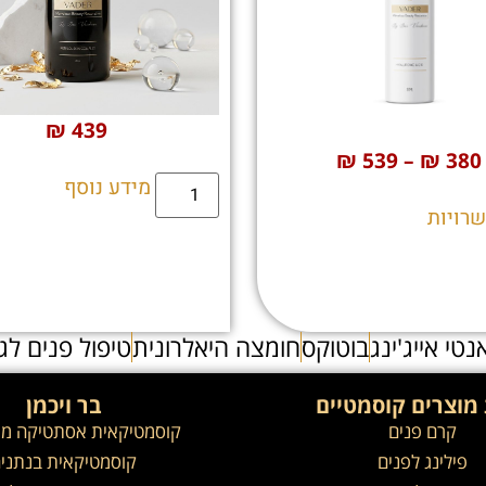
₪
439
₪
539
–
₪
380
מידע נוסף
רויות
נטי אייג'ינג
בוטוקס
חומצה היאלרונית
טיפול פנים לג
מוצרים קוסמטיים
בר ויכמן
קרם פנים
קוסמטיקאית אסתטיקה מ
פילינג לפנים
קוסמטיקאית בנתני