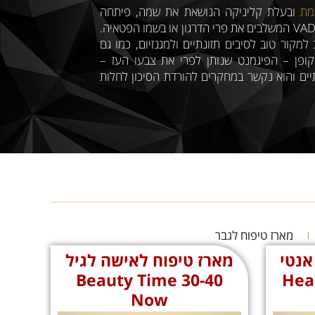
מת
ובעלת קליניקה הנושאת את שמה, פיתחה
לאחרונה ליין מוצרי טיפוח תחת המותג VADER המשלבים את פרי הדרגון או בשמו הפטאיה.
קור טוב לסיבים תזונתיים ולמגנזיום, כמו גם
 וויטמיני B בנוסף, הליקופן – הפיגמנט שנותן לפרי את צבעו העז –
יים והוא נקשר במחקרים להורדת הסיכון לחלות
מארז טיפוח לגבר
אנטי
מארז טיפוח לאישה לגיל
Health
30-40 Beauty Time
Now