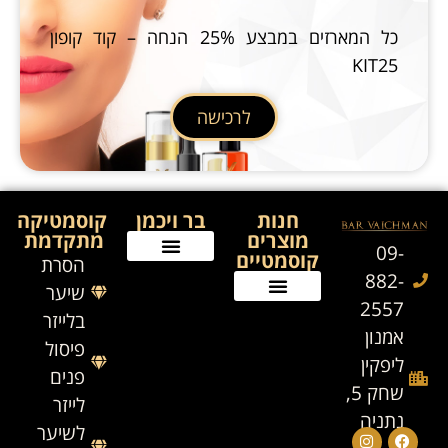
כל המארזים במבצע 25% הנחה – קוד קופון
KIT25
לרכישה
חנות
בר ויכמן
קוסמטיקה
מוצרים
מתקדמת
09-
קוסמטיים
הסרת
882-
שיער
2557
בלייזר
אמנון
פיסול
ליפקין
פנים
שחק 5,
לייזר
נתניה
לשיער