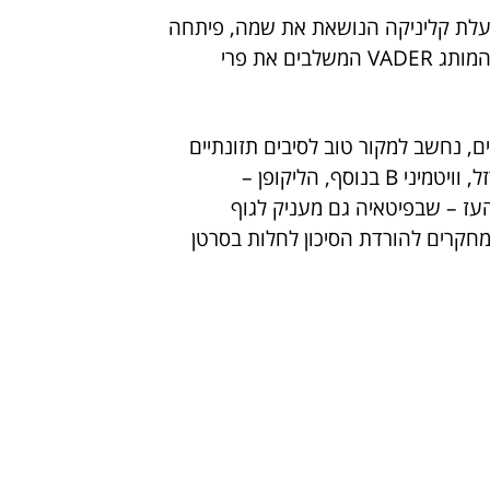
ובעלת קליניקה הנושאת את שמה, פיתחה
לאחרונה ליין מוצרי טיפוח תחת המותג VADER המשלבים את פרי
, נחשב למקור טוב לסיבים תזונתיים
ולמגנזיום, כמו גם לוויטמין C, ברזל, וויטמיני B בנוסף, הליקופן –
עז – שבפיטאיה גם מעניק לגוף
במחקרים להורדת הסיכון לחלות בסרטן
, מפחיתים בצורה משמעותית את
 החופשיים על הגוף ובכך, הם מונעים
הגיל.
סייעים לטיפול בכוויות שמש, אקנה ועור