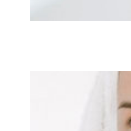
ט נשים שרוצות לשפר את מרקם העור
חים. הזרקה של חומצה היאלרונית –