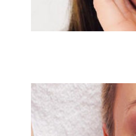
מן הפילינג העמוק אינו חושפני ופולשני.
ל הפרקשנל הינו זרז משמעותי בתהליך סידור