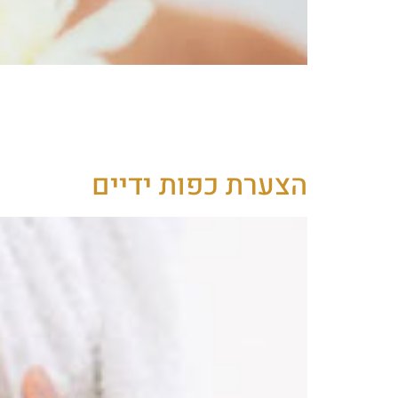
דקולטה: האזור שמעל לחזה ומתחת לצוואר זו
והמראה שלו באזור זה. כיום קל מתמיד לעשו
להצערה והחלקה של העור: חומצה היאלרונית 
הצערת כפות ידיים