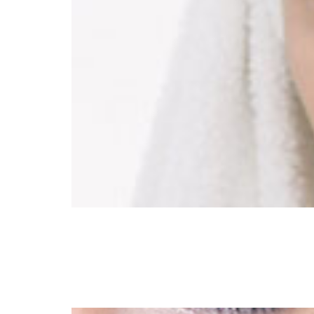
ת הידיים מסגירות את הגיל, כיום ניתן לטפל בכפות הידיים. משך הטיפול אורך בערך כ15 דקות והוא יחסית קליל. תוצאת הטיפול, העור
באזור.