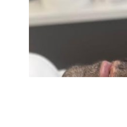
ן בנתניה מבינים בדיוק מה גברים צריכים.
לנקות את ה"רעש" המיותר, להפריד גבות
מחוברות ולפתוח את אזור העיניים – תוך שמירה מלאה על מראה גברי, טבעי, מחוספס ואסתטי. עם מעל 25 שנות ניסיון בעולם הקוסמטיקה, בר
ות הרמוניה וסימטריה מושלמת למבנה