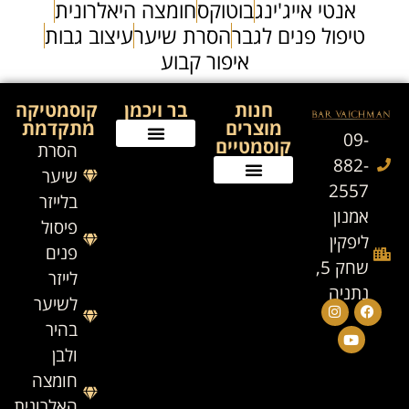
אנטי אייג'ינג
בוטוקס
חומצה היאלרונית
טיפול פנים לגבר
הסרת שיער
עיצוב גבות
איפור קבוע
חנות
בר ויכמן
קוסמטיקה
מוצרים
מתקדמת
09-
קוסמטיים
הסרת
882-
שיער
2557
בלייזר
אמנון
פיסול
ליפקין
פנים
שחק 5,
לייזר
נתניה
לשיער
בהיר
ולבן
חומצה
האלרונית