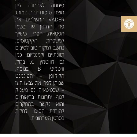
פיתחה לאחרונה ליין
מוצרי טיפוח תחת המותג
פתח סרגל נגישות
VADER המשלבים את
פרי הדרגון או בשמו
הפטאיה. הפרי, ששייך
למשפחת הקקטוסים,
נחשב למקור טוב לסיבים
תזונתיים ולמגנזיום, כמו
גם לוויטמין C, ברזל,
וויטמיני B בנוסף,
הליקופן – הפיגמנט
שנותן לפרי את צבעו העז
– שבפיטאיה גם מעניק
לגוף יתרונות בריאותיים
והוא נקשר במחקרים
להורדת הסיכון לחלות
בסרטן הערמונית.