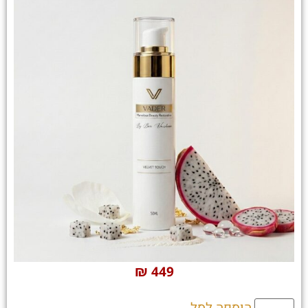
₪
449