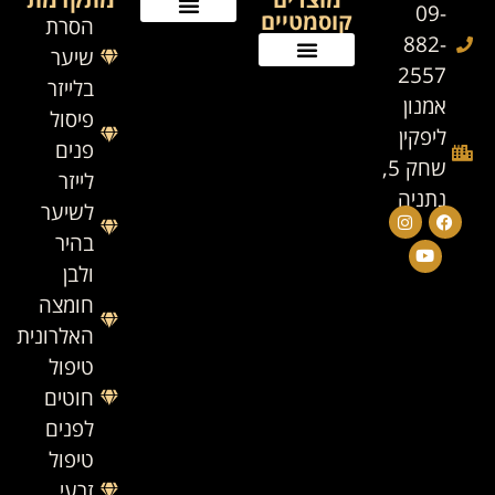
09-
קוסמטיים
הסרת
882-
שיער
2557
בלייזר
אמנון
פיסול
ליפקין
פנים
שחק 5,
לייזר
נתניה
לשיער
בהיר
ולבן
חומצה
האלרונית
טיפול
חוטים
לפנים
טיפול
זרעי