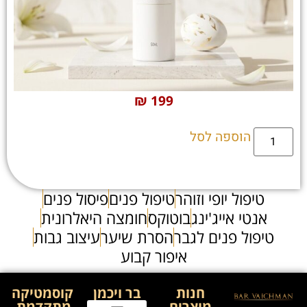
₪
199
הוספה לסל
טיפול יופי וזוהר
טיפול פנים
פיסול פנים
אנטי אייג'ינג
בוטוקס
חומצה היאלרונית
טיפול פנים לגבר
הסרת שיער
עיצוב גבות
איפור קבוע
חנות
בר ויכמן
קוסמטיקה
מוצרים
מתקדמת