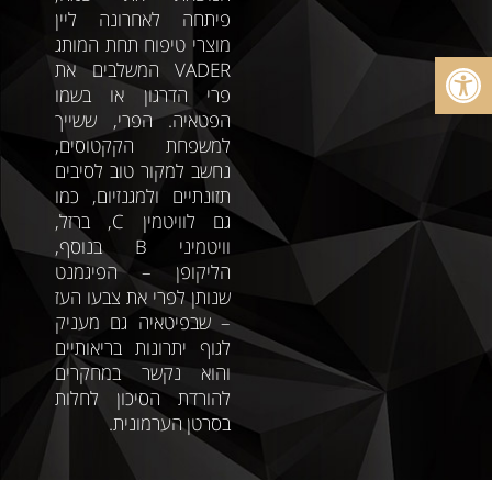
פיתחה לאחרונה ליין
מוצרי טיפוח תחת המותג
פתח סרגל נגישות
VADER המשלבים את
פרי הדרגון או בשמו
הפטאיה. הפרי, ששייך
למשפחת הקקטוסים,
נחשב למקור טוב לסיבים
תזונתיים ולמגנזיום, כמו
גם לוויטמין C, ברזל,
וויטמיני B בנוסף,
הליקופן – הפיגמנט
שנותן לפרי את צבעו העז
– שבפיטאיה גם מעניק
לגוף יתרונות בריאותיים
והוא נקשר במחקרים
להורדת הסיכון לחלות
בסרטן הערמונית.