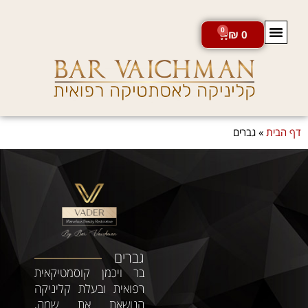
0
₪
0
חנות מוצרי VADER
דף הבית
»
גברים
גברים
בר ויכמן קוסמטיקאית
רפואית ובעלת קליניקה
הנושאת את שמה,