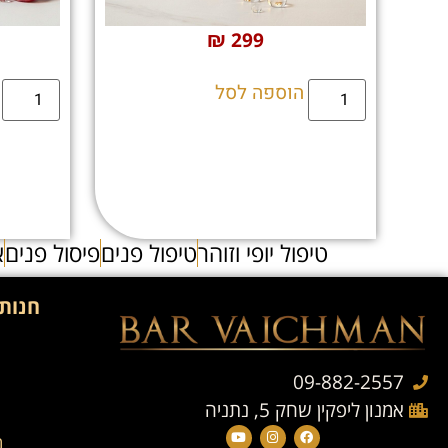
₪
299
הוספה לסל
טיפול יופי וזוהר
טיפול פנים
פיסול פנים
א
חנות 
09-882-2557
אמנון ליפקין שחק 5, נתניה
מ