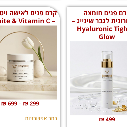
ם פנים חומצה
קרם פנים לאישה ויטמ
ונית לגבר שינייג –
– B-White & Vitamin C
Hyaluronic Tigh
Glow
₪
699
–
₪
299
בחר אפשרויות
₪
499