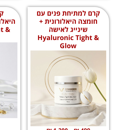
קרם למתיחת פנים עם
קר
חומצה היאלורונית +
היאלור
שינייג לאישה
t &
Hyaluronic Tight &
Glow