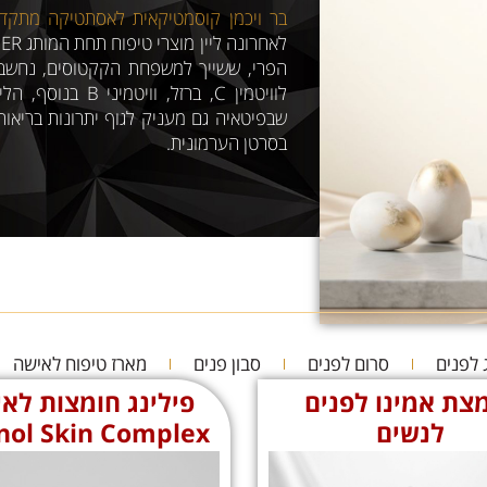
בר ויכמן קוסמטיקאית לאסתטיקה מתקד
הפרי, ששייך למשפחת הקקטוסים, נחשב למ
לוויטמין C, ברזל,
שבפיטאיה גם מעניק לגוף יתרונות בריאות
בסרטן הערמונית.
 לפנים
סרום לפנים
סבון פנים
מארז טיפוח לאישה
צת אמינו לפנים
פילינג חומצות לא
לנשים
nol Skin Complex