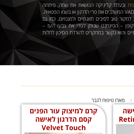
מת
ובעלת קליניקה הנושאת את שמה, פיתחה
לאחרונה ליין מוצרי טיפוח תחת המותג VADER המשלבים את פרי הדרגון או בשמו הפטאיה.
קור טוב לסיבים תזונתיים ולמגנזיום, כמו גם
 וויטמיני B בנוסף, הליקופן – הפיגמנט שנותן לפרי את צבעו העז –
יים והוא נקשר במחקרים להורדת הסיכון לחלות
מארז טיפוח לגבר
ישה
קרם למיצוק עור הפנים
Reti
קסם הדרגון לאישה
Velvet Touch