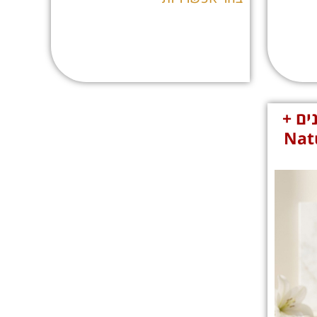
ים +
Natura