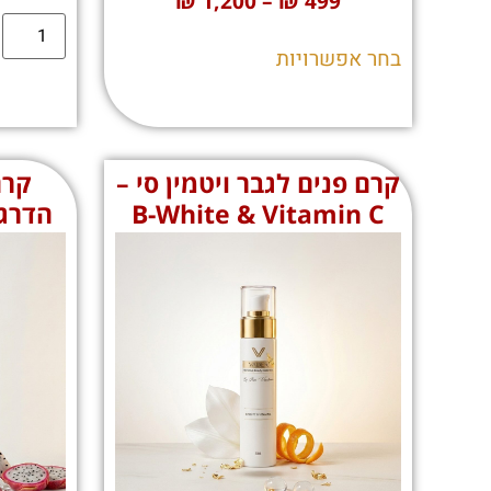
₪
1,200
–
₪
499
בחר אפשרויות
קרם פנים לגבר ויטמין סי –
קרם
B-White & Vitamin C
הדרגון – uch