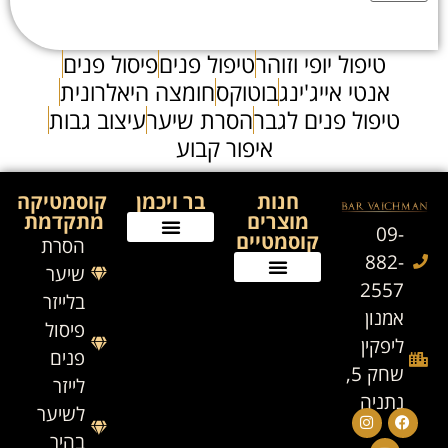
טיפול יופי וזוהר
טיפול פנים
פיסול פנים
אנטי אייג'ינג
בוטוקס
חומצה היאלרונית
טיפול פנים לגבר
הסרת שיער
עיצוב גבות
איפור קבוע
חנות
בר ויכמן
קוסמטיקה
מוצרים
מתקדמת
09-
קוסמטיים
הסרת
882-
שיער
2557
בלייזר
אמנון
פיסול
ליפקין
פנים
שחק 5,
לייזר
נתניה
לשיער
בהיר