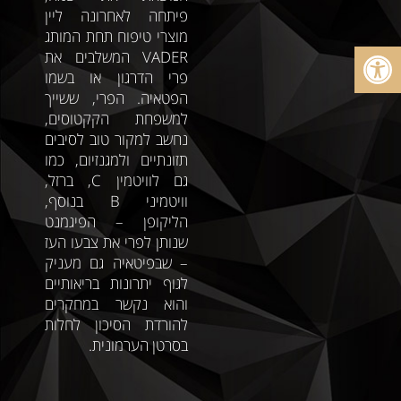
פיתחה לאחרונה ליין
מוצרי טיפוח תחת המותג
פתח סרגל נגישות
VADER המשלבים את
פרי הדרגון או בשמו
הפטאיה. הפרי, ששייך
למשפחת הקקטוסים,
נחשב למקור טוב לסיבים
תזונתיים ולמגנזיום, כמו
גם לוויטמין C, ברזל,
וויטמיני B בנוסף,
הליקופן – הפיגמנט
שנותן לפרי את צבעו העז
– שבפיטאיה גם מעניק
לגוף יתרונות בריאותיים
והוא נקשר במחקרים
להורדת הסיכון לחלות
בסרטן הערמונית.