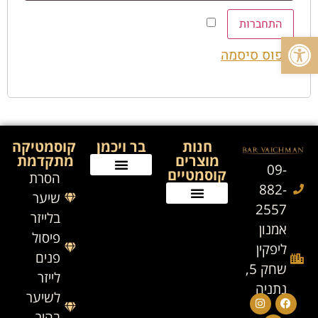
זכור אותי
התחברות
פתח סרגל נגישות
איפוס סיסמה
חנות
בר ויכמן
קוסמטיקה
מוצרים
מתקדמת
09-
קוסמטיים
הסרת
882-
שיער
2557
בלייזר
אמנון
פיסול
ליפקין
פנים
שחק 5,
לייזר
נתניה
לשיער
בהיר