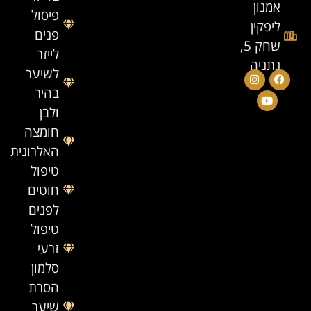
אמנון
פיסול
ליפקין
פנים
שחק 5,
לייזר
נתניה
לשיער
בהיר
ולבן
חומצה
האלרונית
טיפול
חוטים
לפנים
טיפול
זרעי
סלמון
הסרת
שיער