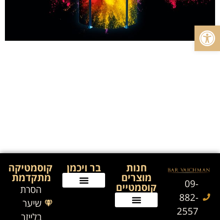
פתח סרגל נגישות
שיזוף במכונה מבית Dr.kern מכון שיזוף המצויד במכונת
שיזוף חדשנית ביותר מבית Dr.kern, השומרת על בקרת
איכות גבוהה ביותר ומאפשרת לך קבלת תוצאה מהירה,
ללא התפשרות על רמת ציוד ותחזוקה לקבלת מראה
שזוף במכונת שיזוף, ספורטיבי ורענן תוך הקפדה על
איכות ושמירה על בריאות העור. מכון שיזוף – בר ויכמן
בכל עת ובכל עונות השנה […]
חנות
בר ויכמן
קוסמטיקה
מוצרים
מתקדמת
09-
קוסמטיים
הסרת
882-
שיער
2557
בלייזר