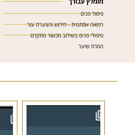
מומלץ עבורך
פיסול פנים
רפואה אסתטית - חידוש והצערת עור
טיפולי פנים בשילוב מכשור מתקדם
הסרת שיער