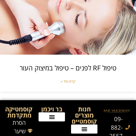
טיפול RF לפנים – טיפול במיצוק העור
קרא עוד »
חנות
בר ויכמן
קוסמטיקה
מוצרים
מתקדמת
09-
קוסמטיים
הסרת
882-
שיער
2557