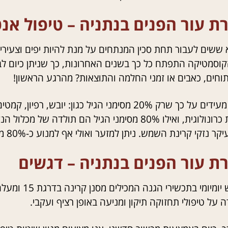
 עור הפנים בנתניה – טיפול אנטי
א ששים לעבור תחת סכין המנתחים על מנת להיות יפים וצעירים
סמטיקה התפתח כל כך בשנים האחרונות, כך שניתן כיום לבצע 
תוחים, כאבים או זמני החלמה והתוצאות? מהרגע הראשון!
מחקרים מעידים על כך שרק 20% מסימני הגיל כגון: 
התבגרות כרונולוגית, ואילו 80% מסימני הגיל הם ת
זקי קרינת השמש. ניתן למזער ואולי אף למנוע כ-80% מהנזקים וזו בדיוק משמעות המונח אנטי אייג’ינג.
ת עור הפנים בנתניה – דגשים