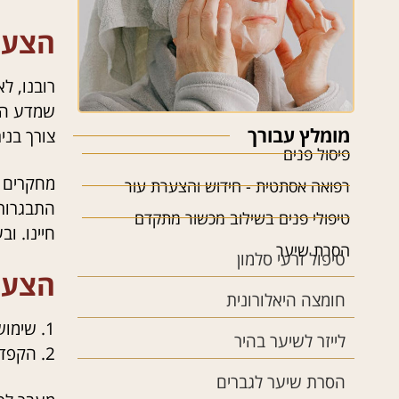
הצערת
רובנו, ל
שמדע הקו
מומלץ עבורך
צורך בני
פיסול פנים
רפואה אסתטית - חידוש והצערת עור
טיפולי פנים בשילוב מכשור מתקדם
חיינו. ובעיקר נ
הסרת שיער
טיפול זרעי סלמון
הצער
חומצה היאלורונית
1. שימוש יומיומי בתכשירי הגנה המכילים מסנן קרינה בדרגת 15 ומעלה .
לייזר לשיער בהיר
2. הקפדה על טיפולי תחזוקה תיקון ומניעה באופן רציף ועקבי.
הסרת שיער לגברים