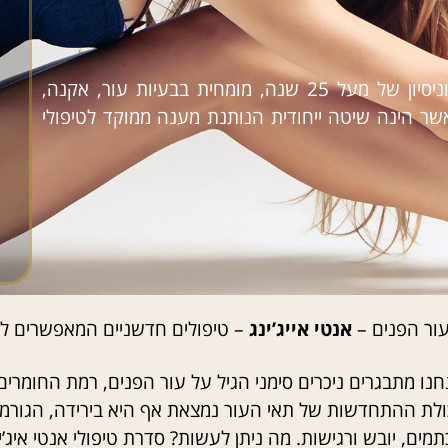
בר ויכמן קוסמטיקאית רפואית בכירה בעלת ידע וניסיון של מעל 25 שנה, מומחית בבעיות עור, אקנה,
מנטציה ואנטי אייג'ינג ומפתחת שיטת B.V.T אשר הינה שיטה ייחודית הנותנת מענה ממוקד לטיפולי
ור הפנים –
אנטי אייג’ינג
– טיפולים חדשניים המאפשרים לנ
נו מתבגרים ניכרים סימני הגיל על עור הפנים, רמת החומר
כולת ההתחדשות של תאי העור נמצאת אף היא בירידה, הגורמים
מים, יובש ורגישות. מה ניתן לעשות? סדרת טיפולי אנטי איג’