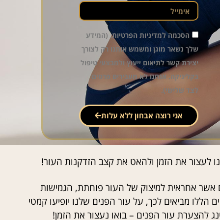
הסכמה למדיניות הפרטיות. (המידע
שלך נשאר מוגן ומשמש אותנו רק לצורך
יצירת קשר לתיאום ייעוץ ולמבצעי טיפול
בקליניקה. אנחנו לא מעבירים פרטים
לצד שלישי).
אני רוצה אבחון ללא עלות
ו לעצור את הזמן ולהאט את קצב הזדקנות העור!
ים אשר אחראית למיצוק של העור פוחתת, הגמישות
 הללו מביאים לכך, על עור הפנים שלנו יופיעו קמטי
ינג להצערת עור הפנים – בואו נעצור את הזמן!