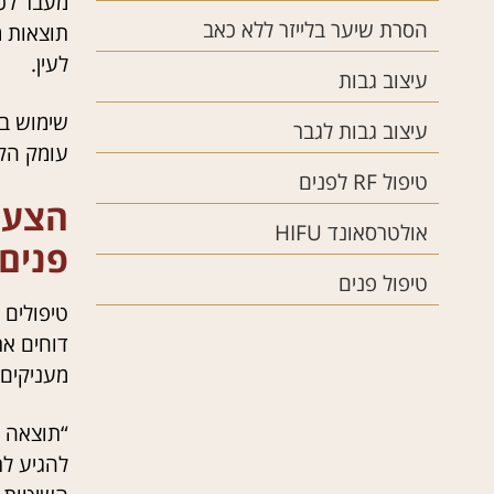
מעבר לכך
הסרת שיער בלייזר ללא כאב
תוצאות מ
לעין.
עיצוב גבות
שימוש בת
עיצוב גבות לגבר
עומק הק
טיפול RF לפנים
הצער
אולטרסאונד HIFU
פנים 
טיפול פנים
טיפולים 
דוחים את
מעניקים 
“תוצאה מ
להגיע לת