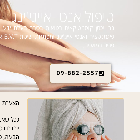
טיפול אנטי-אייגי'ינג
פיג
פנים רפואיים.
09-882-2557
הצערת ע
ככל שאנח
יורדת וי
הבעה, כת