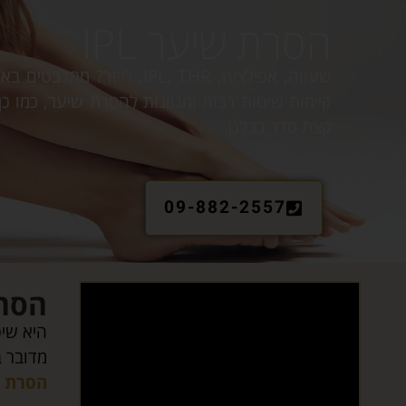
הסרת שיער IPL
שעווה, אפילציה, IPL, THR, ל
קיימות שיטות רבות ומגוונות להסרת שיער, כמו כ
קצת סדר בבלגן.
09-882-2557
הסרת 
היא שיט
מדובר 
הסרת ש