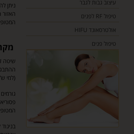
עיצוב גבות לגבר
ניתן לה
האזור ה
טיפול RF לפנים
המטופל 
אולטרסאונד HIFU
טיפול פנים
מקרי
שיטה זו
ההתבגרו
(למי ש
​גורמי
פסוריאז
המטופל 
בניגוד 