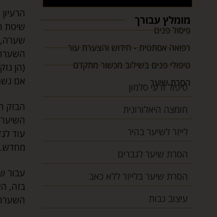
הרעיון 
מומלץ עבורך
שיטת ה
פיסול פנים
שערה, ד
רפואה אסתטית - חידוש והצערת עור
השערה 
טיפולי פנים בשילוב מכשור מתקדם
(הן נז
אם נשר
הסרת שיער
טיפול זרעי סלמון
הבזק ה
חומצה היאלורונית
השיער, 
לייזר לשיער בהיר
עוד לגד
מחדש.
הסרת שיער לגברים
עבור שי
הסרת שיער בלייזר ללא כאב
בזה, הא
עיצוב גבות
השערה)