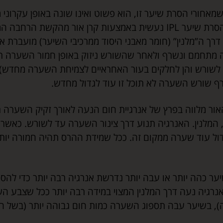
שמאחורי הסרת שיער זו, הוא פשוט ואינו שונה באופן עקרוני 
סרת שיער
IPL
נעשית באמצעות קרן אור מהקשת הרחבה המר
רך ה”מלנין” (חומר מאבני היסוד ממרכיבי השיער) מועברת 
מתחמם ונשרף ולאחר שהשורש ניזוק באופן חמור השערה תנש
ק לשורש והן לחלקים בעור האחראיים לצמיחת השערה מחדש) 
ף שורש השערה לא תוכל זו עוד לגדול מחדש.
אור מלווה בפרץ של אנרגיית חום הנעה לאורך זקיק השערה 
המלנין. האנרגיה תנוע דרך צינור השערה עד לשורש. כאשר
ול עוד שערה ממקום זה. ככל שמידת ההרס תהיה חמורה יותר
ער כהה יותר או עבה יותר נדרשת אנרגיה רבה יותר כדי להסי
נרגיה נעה דרך המלנין המצוי במידה רבה יותר ככל שצבע הש
, בשיער עבה תספוג השערה כמות חום גבוהה יותר (בשל המ