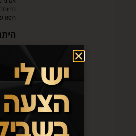
אנרגית
במיוחד 
רופא עו
היתר
בהסרת 
האור מ
מצריכה 
כיום בכ
אושרו ע
עצומה 
שיער
L