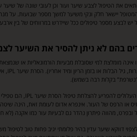
תאים את הטיפול לצבע שיער ועור וכן לעובי שונה של שיער על 
מטופל יישאר חלק ונקי משיער למשך מספר שבועות. על מנת 
יש לבצע מספר טיפולים ככל שיידרש במרווחים של בין ארב
ם בהם לא ניתן להסיר את השיער לצ
 אינה מומלצת למי שסובלת מבעיות הורמונאליות או שנמצאת 
ת, גיל הבלות או בזמן הריון ומיד אחריו). הסרת שיער
IPL
, א
”נשרפת” בקלות רבה בשמש).
ם העלולים להפריע להצלחת טיפול הסרת שיער
IPL
, הם טפילי 
יס או הרפס של העור. אינפרא אדום לעומת זאת, הינה שיטה
ובפרט, מהווה פיתרון נהדר גם לבעיות עור כמו אקנה (לא חמ
לצפוי דווקא שיער עדין בהיר פלומתי יגיב פחות טוב לטיפול 