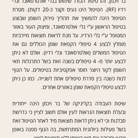
בר ויכמן. זהו טיפול הכולל שימוש בגלי אולטרסאונד וגלי
רדיו (RF). הטיפול הינו נעים וקצר כ-20 דקות). מטרת
הטיפול הינה להמשיך את תהליך פירוק השומן שבוצע
בטיפול הראשון ע”י גלי אולטרסאונד, ומיצוק העור באזור
המטופל ע”י גלי הרדיו. על מנת לראות תוצאות מיירביות
מומלץ לבצע 4 טיפולי הקפאת שומן הכוללים גם את
הטיפול המשלים (אולטרסאונד וגלי רדיו). אולם לא ניתן
לבצע יותר מ- 4 טיפולים בשנה זאת בשל התרגלות תאי
השומן לקור היוצר חוסר אפקטיביות בטיפולים. על הגוף
לנוח כשנה בין סדרת טיפולים אחת לשנייה. כמו כן ניתן
לבצע טיפולי הקפאת שומן באזורים אחרים.
שיטת העבודה בקליניקה של בר ויכמן הינה ייחודית
ובעלת תוצאות הנראות לעין אולם חשוב לציין כי נדרשת
סבלנות וכי לא ניתן לראות תוצאות מיד לאחר הטיפול זאת
בשל פעילות ביולוגית המתרחשת, בה הגוף מפנה באופן
טבעי ומבוקר את תאי השומן ללא תופעות לוואי.