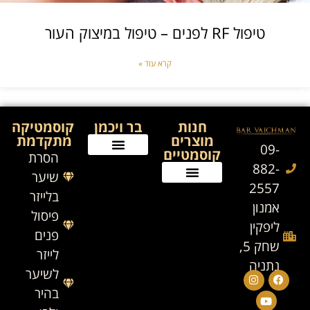
טיפול RF לפנים – טיפול במיצוק העור
קרא עוד »
חנות
בר ויכמן
קוסמטיקה
מוצרים
מתקדמת
09-
קוסמטיים
הסרת
882-
שיער
2557
בלייזר
אמנון
פיסול
ליפקין
פנים
שחק 5,
לייזר
נתניה
לשיער
בהיר